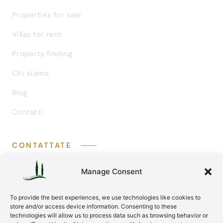
Properties for sale
Villas for rent
Property finding
Chi siamo
Blog
Contatti
CONTATTATE
info@easylivingtuscany.com
Manage Consent
+39 327 707 9414
Via Tripoli 30
To provide the best experiences, we use technologies like cookies to
58100 Grosseto (GR) — Tuscany, Italy
store and/or access device information. Consenting to these
technologies will allow us to process data such as browsing behavior or