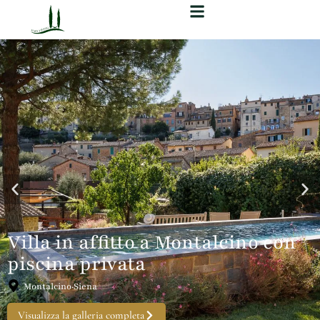
Villa in affitto a Montalcino con
piscina privata
Montalcino·Siena
Visualizza la galleria completa