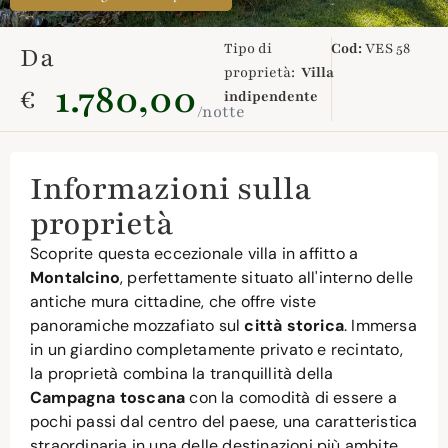
Tipo di
Cod:
VES 58
Da
proprietà:
Villa
1.780,00
€
indipendente
/notte
Informazioni sulla
proprietà
Scoprite questa eccezionale villa in affitto a
Montalcino
, perfettamente situato all'interno delle
antiche mura cittadine, che offre viste
panoramiche mozzafiato sul
città storica
. Immersa
in un giardino completamente privato e recintato,
la proprietà combina la tranquillità della
Campagna toscana
con la comodità di essere a
pochi passi dal centro del paese, una caratteristica
straordinaria in una delle destinazioni più ambite