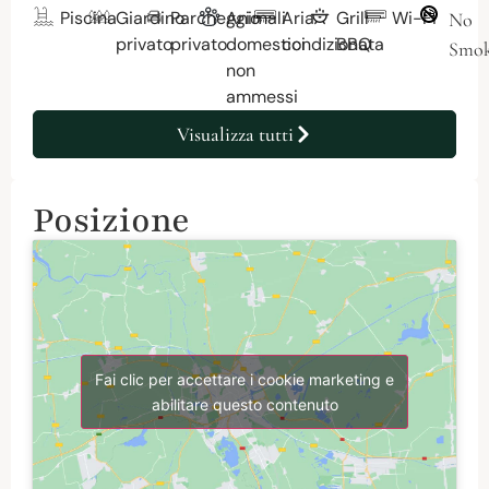
Piscina
Giardino
Parcheggio
Animali
Aria
Grill
Wi-Fi
No
privato
privato
domestici
condizionata
BBQ
Smok
non
ammessi
Visualizza tutti
Posizione
Fai clic per accettare i cookie marketing e
abilitare questo contenuto