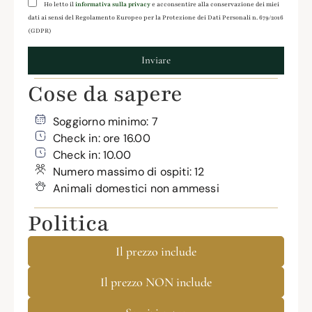
Ho letto il
informativa sulla privacy
e acconsentire alla conservazione dei miei
dati ai sensi del Regolamento Europeo per la Protezione dei Dati Personali n. 679/2016
(GDPR)
Inviare
Cose da sapere
Soggiorno minimo: 7
Check in: ore 16.00
Check in: 10.00
Numero massimo di ospiti: 12
Animali domestici non ammessi
Politica
Il prezzo include
Il prezzo NON include